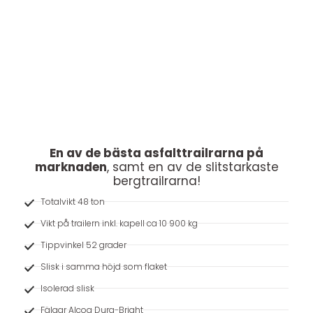
Modell 48AL
En av de bästa asfalttrailrarna på
marknaden
, samt en av de slitstarkaste
bergtrailrarna!
Totalvikt 48 ton
Vikt på trailern inkl. kapell ca 10 900 kg
Tippvinkel 52 grader
Slisk i samma höjd som flaket
Isolerad slisk
Fälgar Alcoa Dura-Bright